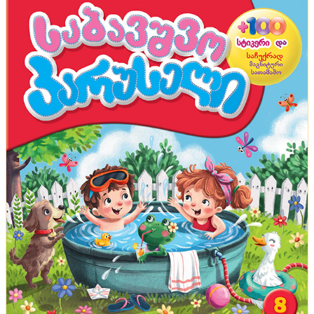
წაგართვათ
მასტერკლასი
რითი შეიძლება ჩაანაცვლოთ ნაძვის ხე, თუ ბინაში
ადგილი არ გაქვთ