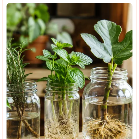
რთული დღეების პარალელურად დაწყებული საქმე
მასტერკლასი
როგორ მივცეთ ძველ სარკეს მეორე სიცოცხლე:
ყველაზე ორიგინალური და ხელმისაწვდომი
მეთოდები