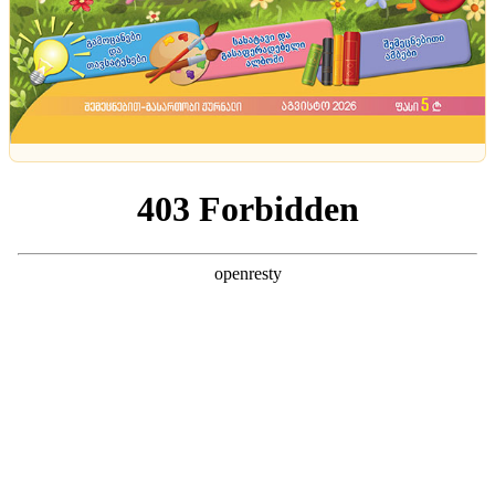
მასტერკლასი
როგორ გავაწყოთ ლამაზად სადღესასწაულო
სუფრა თეთრი ჭურჭლით? - რჩევები ექსპერტისგან