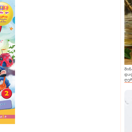
შინ
დაფ
ღერ