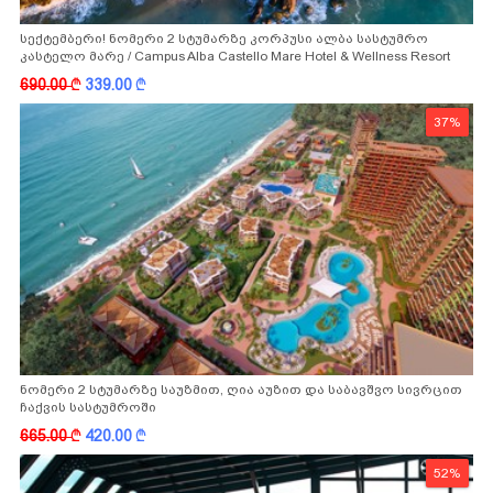
სექტემბერი! ნომერი 2 სტუმარზე კორპუსი ალბა სასტუმრო
კასტელო მარე / Campus Alba Castello Mare Hotel & Wellness Resort
-სგან!
690.00
k
339.00
k
37%
ნომერი 2 სტუმარზე საუზმით, ღია აუზით და საბავშვო სივრცით
ჩაქვის სასტუმროში
665.00
k
420.00
k
52%