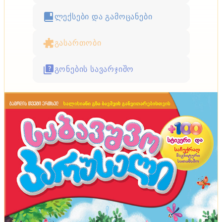
ლექსები და გამოცანები
გასართობი
გონების სავარჯიშო