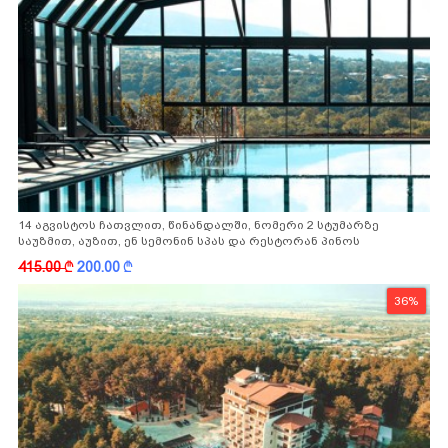
14 აგვისტოს ჩათვლით, წინანდალში, ნომერი 2 სტუმარზე
საუზმით, აუზით, ენ სემონინ სპას და რესტორან პინოს
ფასდაკლებით
415.00
k
200.00
k
36%